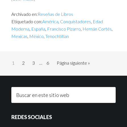
Archivado en:
Reseñas de Libros
Etiquetado con:
América
,
Conquistadores
,
Edad
Moderna
,
España
,
Francisco Pizarro
,
Hernán Cortés
,
Mexicas
,
México
,
Tenochtitlan
1
2
3
…
6
Página siguiente »
REDES SOCIALES