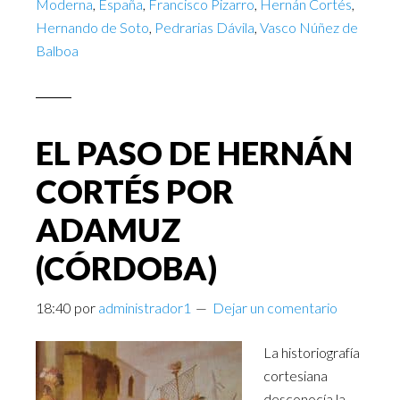
Moderna
,
España
,
Francisco Pizarro
,
Hernán Cortés
,
Hernando de Soto
,
Pedrarias Dávila
,
Vasco Núñez de
Balboa
EL PASO DE HERNÁN
CORTÉS POR
ADAMUZ
(CÓRDOBA)
18:40
por
administrador1
Dejar un comentario
La historiografía
cortesiana
desconocía la