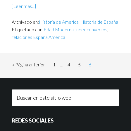
[Leer más...]
Archivado en:
Historia de America
,
Historia de España
Etiquetado con:
Edad Moderna
,
judeoconversos
,
relaciones España América
« Página anterior
1
…
4
5
6
REDES SOCIALES