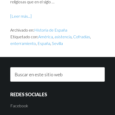
religiosas que en el siglo …
[Leer más...]
Archivado en:
Historia de España
Etiquetado con:
América
,
asistencia
,
Cofradías
,
enterramiento
,
España
,
Sevilla
REDES SOCIALES
Facebook