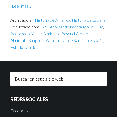
[Leer más...]
Archivado en:
Historia de America
,
Historia de España
Etiquetado con:
1898
,
Acorazado infanta María Luisa
,
Acorazado Maine
,
Almirante Pascual Cervera
,
Almirante Sanpson
,
Batalla naval de Santiago
,
España
,
Estados Unidos
REDES SOCIALES
Facebook