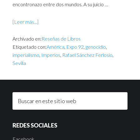
encontronazo entre dos mundos. A su juicio …
[Leer más...]
Archivado en:
Reseñas de Libros
Etiquetado con:
América
,
Expo 92
,
genocidio
,
imperialismo
,
Imperios
,
Rafael Sánchez Ferlosio
,
Sevilla
REDES SOCIALES
Facebook