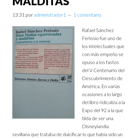
MALDITAS
13:31
por
administrador1
1 comentario
Rafael Sánchez
Ferlosio fue uno de
los intelectuales que
con más empeño se
opuso a los fastos
del V Centenario del
Descubrimiento de
América. En varias
ocasiones a lo largo
del libro ridiculiza a la
Expo del 92 a la que
tilda de ser una
Disneylandia
sevillana que trataba de dulcificar lo que había sido un