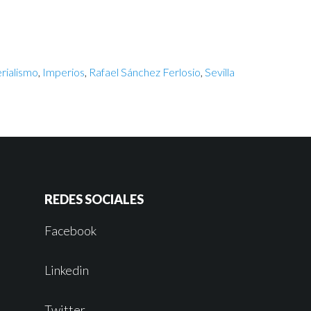
rialismo
,
Imperios
,
Rafael Sánchez Ferlosio
,
Sevilla
REDES SOCIALES
Facebook
Linkedin
Twitter