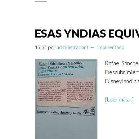
ESAS YNDIAS EQU
13:31
por
administrador1
1 comentario
Rafael Sánchez
Descubrimiento
Disneylandia s
[Leer más...]