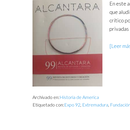
En este a
que aludi
crítico p
privadas
[Leer más
Archivado en:
Historia de America
Etiquetado con:
Expo 92
,
Extremadura
,
Fundación