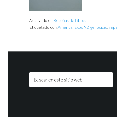
Archivado en:
Reseñas de Libros
Etiquetado con:
América
,
Expo 92
,
genocidio
,
impe