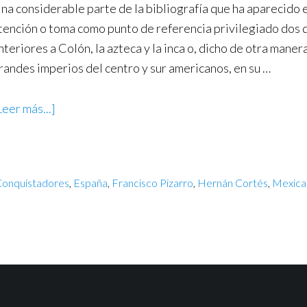
na considerable parte de la bibliografía que ha aparecido 
tención o toma como punto de referencia privilegiado dos 
nteriores a Colón, la azteca y la inca o, dicho de otra mane
randes imperios del centro y sur americanos, en su …
Leer más...]
onquistadores
,
España
,
Francisco Pizarro
,
Hernán Cortés
,
Mexica