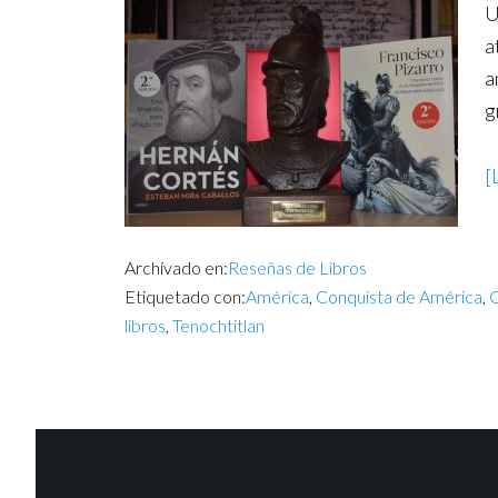
U
a
a
g
[
Archivado en:
Reseñas de Libros
Etiquetado con:
América
,
Conquista de América
,
C
libros
,
Tenochtitlan