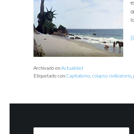
e
q
l
[
Archivado en:
Actualidad
Etiquetado con:
Capitalismo
,
colapso civilizatorio
,