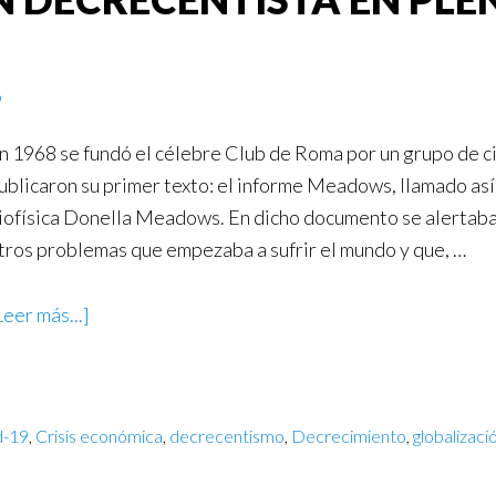
o
n 1968 se fundó el célebre Club de Roma por un grupo de c
ublicaron su primer texto: el informe Meadows, llamado así p
iofísica Donella Meadows. En dicho documento se alertaba 
tros problemas que empezaba a sufrir el mundo y que, …
Leer más...]
d-19
,
Crisis económica
,
decrecentismo
,
Decrecimiento
,
globalizaci