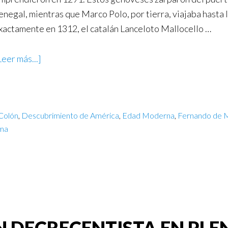
enegal, mientras que Marco Polo, por tierra, viajaba hasta
xactamente en 1312, el catalán Lanceloto Mallocello …
Leer más...]
 Colón
,
Descubrimiento de América
,
Edad Moderna
,
Fernando de M
ma
N DECRECENTISTA EN PLEN