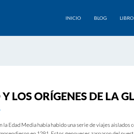
INICIO
BLOG
LIBRO
 Y LOS ORÍGENES DE LA 
o
n la Edad Media había habido una serie de viajes aislados 
mprendieron en 1291. Estos genoveses zarparon del puerto de