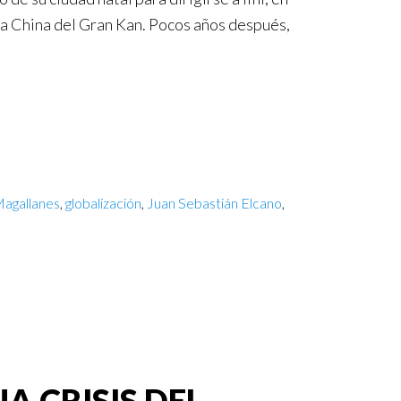
 la China del Gran Kan. Pocos años después,
agallanes
,
globalización
,
Juan Sebastián Elcano
,
A CRISIS DEL