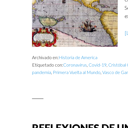
S
e
[
Archivado en:
Historia de America
Etiquetado con:
Coronavirus
,
Covid-19
,
Cristóbal
pandemia
,
Primera Vuelta al Mundo
,
Vasco de Ga
REFLEXIONES DE U