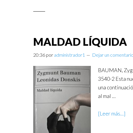
MALDAD LÍQUIDA
20:36
por
administrador1
Dejar un comentari
BAUMAN, Zygmun
3540-2 Esta nu
una continuació
al mal …
[Leer más...]