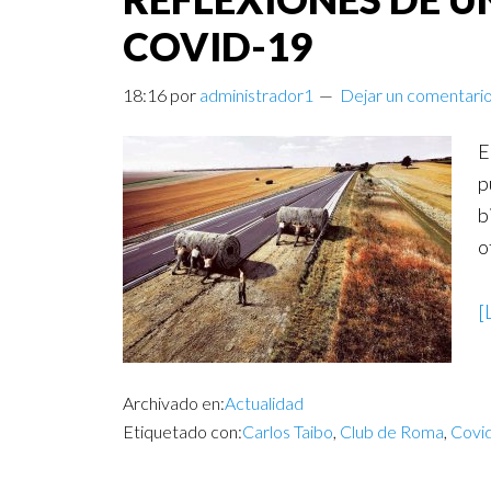
COVID-19
18:16
por
administrador1
Dejar un comentari
E
p
b
o
[
Archivado en:
Actualidad
Etiquetado con:
Carlos Taibo
,
Club de Roma
,
Covi