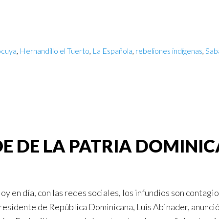
ocuya
,
Hernandillo el Tuerto
,
La Española
,
rebeliones indígenas
,
Sab
OE DE LA PATRIA DOMINI
oy en día, con las redes sociales, los infundios son contagi
residente de República Dominicana, Luis Abinader, anunció 