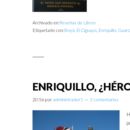
Archivado en:
Reseñas de Libros
Etiquetado con:
Boyá
,
El Ciguayo
,
Enriquillo
,
Guar
ENRIQUILLO, ¿HÉR
20:56
por
administrador1
2 comentarios
H
p