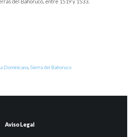
ierras del Bahoruco, entre 1519 y 1533.
ca Dominicana
,
Sierra del Bahoruco
Aviso Legal