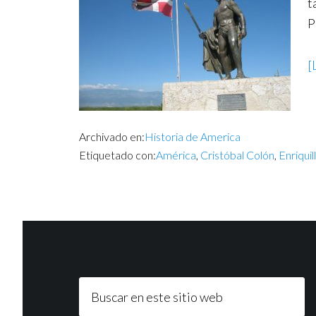
t
P
[
Archivado en:
Historia de America
Etiquetado con:
América
,
Cristóbal Colón
,
Enriquil