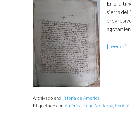
En el últim
sierra del
progresivo
agotamien
[Leer más..
Archivado en:
Historia de America
Etiquetado con:
América
,
Edad Moderna
,
Enriquil