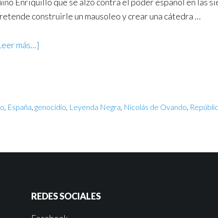
aíno Enriquillo que se alzó contra el poder español en las s
retende construirle un mausoleo y crear una cátedra …
Leer más...]
lo
,
España
,
genocidio
,
Leyenda Negra
,
Nicolás de Ovando
,
Repúbli
REDES SOCIALES