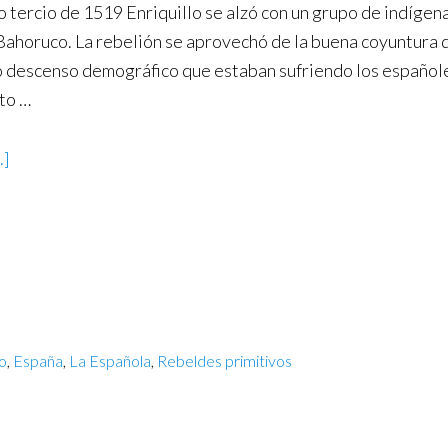
o tercio de 1519 Enriquillo se alzó con un grupo de indígen
 Bahoruco. La rebelión se aprovechó de la buena coyuntura q
 descenso demográfico que estaban sufriendo los españoles,
to …
.]
lo
,
España
,
La Española
,
Rebeldes primitivos