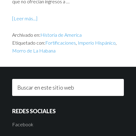
que no ofrecían ingresos a …
[Leer más...]
Archivado en:
Historia de America
Etiquetado con:
Fortificaciones
,
Imperio Hispánico
,
Morro de La Habana
REDES SOCIALES
Facebook