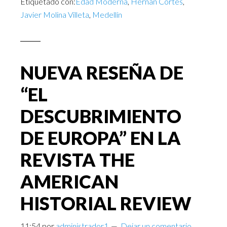
Etiquetado con:
Edad Moderna
,
Hernán Cortés
,
Javier Molina Villeta
,
Medellín
NUEVA RESEÑA DE
“EL
DESCUBRIMIENTO
DE EUROPA” EN LA
REVISTA THE
AMERICAN
HISTORIAL REVIEW
11:54
por
administrador1
Dejar un comentario