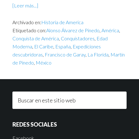
[Leer más...]
Archivado en:
Historia de America
Etiquetado con:
Alonso Álvarez de Pinedo
,
América
,
Conquista de América
,
Conquistadores
,
Edad
Moderna
,
El Caribe
,
España
,
Expediciones
descubridoras
,
Francisco de Garay
,
La Florida
,
Martín
de Pinedo
,
México
REDES SOCIALES
Facebook