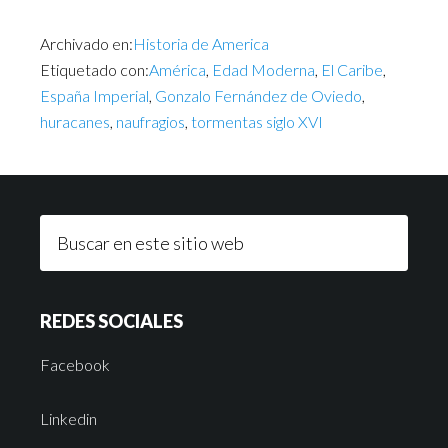
Archivado en:
Historia de America
Etiquetado con:
América
,
Edad Moderna
,
El Caribe
,
España Imperial
,
Gonzalo Fernández de Oviedo
,
huracanes
,
naufragios
,
tormentas siglo XVI
REDES SOCIALES
Facebook
Linkedin