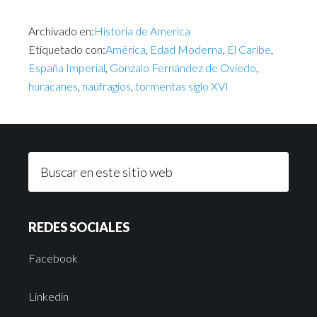
Archivado en:
Historia de America
Etiquetado con:
América
,
Edad Moderna
,
El Caribe
,
España Imperial
,
Gonzalo Fernández de Oviedo
,
huracanes
,
naufragios
,
tormentas siglo XVI
REDES SOCIALES
Facebook
Linkedin