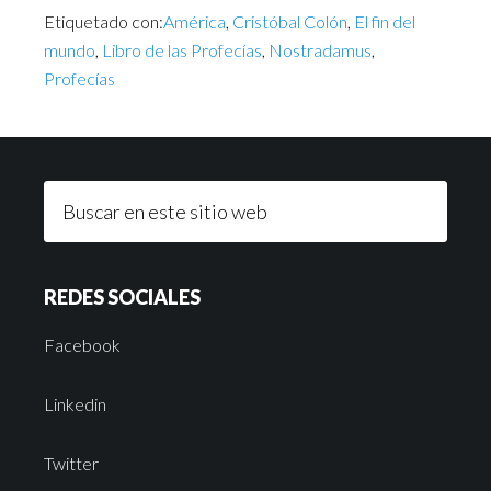
Etiquetado con:
América
,
Cristóbal Colón
,
El fin del
mundo
,
Libro de las Profecías
,
Nostradamus
,
Profecías
REDES SOCIALES
Facebook
Linkedin
Twitter