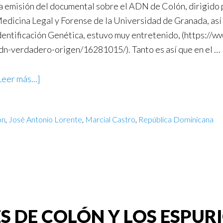
a emisión del documental sobre el ADN de Colón, dirigido 
edicina Legal y Forense de la Universidad de Granada, así
dentificación Genética, estuvo muy entretenido, (https://
dn-verdadero-origen/16281015/). Tanto es así que en el …
Leer más...]
ón
,
José Antonio Lorente
,
Marcial Castro
,
República Dominicana
S DE COLÓN Y LOS ESPUR