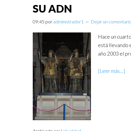
SU ADN
09:45
por
administrador1
Dejar un comentari
Hace un cuarto
está llevando 
año 2003 el pr
[Leer más...]
Archivado en:
Actualidad