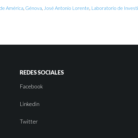
de América
,
Génova
,
José Antonio Lorente
,
Laboratorio de Invest
REDES SOCIALES
Facebook
Linkedin
Twitter