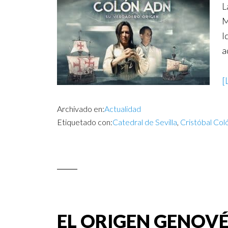
L
M
I
a
[
Archivado en:
Actualidad
Etiquetado con:
Catedral de Sevilla
,
Cristóbal Col
EL ORIGEN GENOVÉ