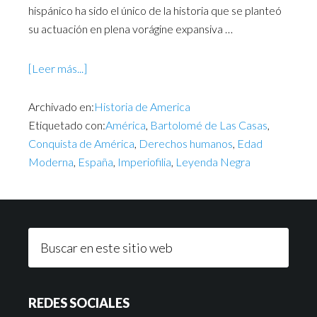
hispánico ha sido el único de la historia que se planteó
su actuación en plena vorágine expansiva …
[Leer más...]
Archivado en:
Historia de America
Etiquetado con:
América
,
Bartolomé de Las Casas
,
Conquista de América
,
Derechos humanos
,
Edad
Moderna
,
España
,
Imperiofilia
,
Leyenda Negra
REDES SOCIALES