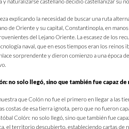
ca y naturalizarse castellano decidió castellanizar su
eza explicando la necesidad de buscar una ruta altern
ano de Oriente y su capital, Constantinopla, en mano
rovenientes del Lejano Oriente. La escasez de los rec
tecnología naval, que en esos tiempos eran los reinos 
senlace sorprendente y dieron comienzo a una época d
vo.
lón: no solo llegó, sino que también fue capaz de 
uestra que Colón no fue el primero en llegar a las tier
as costas de esa tierra ignota, pero que no fueron ca
stóbal Colón: no solo llegó, sino que también fue capa
oca, el territorio descubierto, estableciendo cartas de