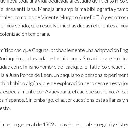
que lleva toda una vida dedicada al estudio de Puerto Rico 
el área antillana. Maneja una amplísima bibliografía y tam
ales, como los de Vicente Murga o Aurelio Tió y en otros 
te, muy sólido, que resuelve muchas dudas referentes a muy
 colonización temprana.
 mítico cacique Caguas, probablemente una adaptación ling
orinquén a la llegada de los hispanos. Su cacicazgo se ubica
dad con el mismo nombre del cacique. El fatídico encuentro
la a Juan Ponce de León, un baquiano o persona experiment
había habido algún viaje de exploración pero será en esta
s, especialmente con Agüeybana, el cacique supremo. Al cac
os hispanos. Sin embargo, el autor cuestiona esta alianza y 
esto.
imiento general de 1509 a través del cual se reguló y sistem