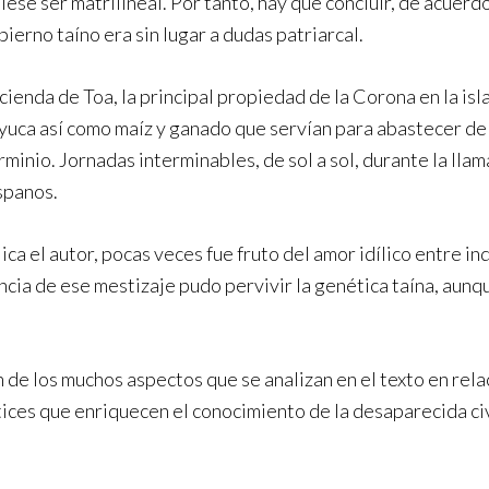
e ser matrilineal. Por tanto, hay que concluir, de acuerdo 
ierno taíno era sin lugar a dudas patriarcal.
enda de Toa, la principal propiedad de la Corona en la isla
uca así como maíz y ganado que servían para abastecer de a
erminio. Jornadas interminables, de sol a sol, durante la ll
ispanos.
a el autor, pocas veces fue fruto del amor idílico entre ind
cia de ese mestizaje pudo pervivir la genética taína, aunq
 de los muchos aspectos que se analizan en el texto en relac
ces que enriquecen el conocimiento de la desaparecida civ