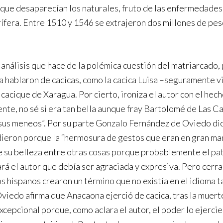
 que desaparecían los naturales, fruto de las enfermedades, 
rífera. Entre 1510 y 1546 se extrajeron dos millones de pes
el análisis que hace de la polémica cuestión del matriarcado
oca hablaron de cacicas, como la cacica Luisa –seguramente 
cique de Xaragua. Por cierto, ironiza el autor con el hech
ente, no sé si era tan bella aunque fray Bartolomé de Las C
en sus meneos”. Por su parte Gonzalo Fernández de Oviedo d
dieron porque la “hermosura de gestos que eran en gran man
 su belleza entre otras cosas porque probablemente el patr
ará el autor que debía ser agraciada y expresiva. Pero cer
os hispanos crearon un término que no existía en el idioma ta
viedo afirma que Anacaona ejerció de cacica, tras la muer
excepcional porque, como aclara el autor, el poder lo ejerci