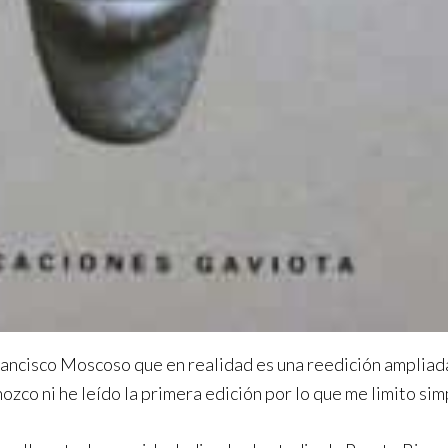
Francisco Moscoso que en realidad es una reedición ampliad
zco ni he leído la primera edición por lo que me limito si