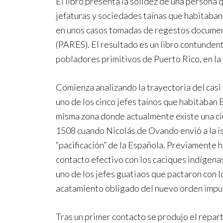
El libro presenta la solidez de una persona 
jefaturas y sociedades taínas que habitaban 
en unos casos tomadas de regestos document
(PARES). El resultado es un libro contunden
pobladores primitivos de Puerto Rico, en la
Comienza analizando la trayectoria del casi
uno de los cinco jefes taínos que habitaban B
misma zona donde actualmente existe una ciu
1508 cuando Nicolás de Ovando envió a la is
“pacificación” de la Española. Previamente 
contacto efectivo con los caciques indígena
uno de los jefes guatiaos que pactaron con l
acatamiento obligado del nuevo orden impu
Tras un primer contacto se produjo el repart