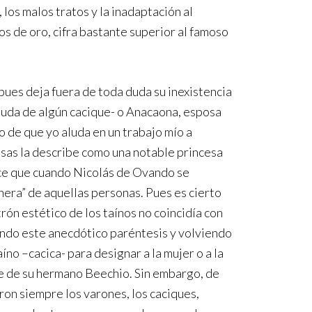
los malos tratos y la inadaptación al
os de oro, cifra bastante superior al famoso
, pues deja fuera de toda duda su inexistencia
viuda de algún cacique- o Anacaona, esposa
o de que yo aluda en un trabajo mío a
asas la describe como una notable princesa
ice que cuando Nicolás de Ovando se
era” de aquellas personas. Pues es cierto
ón estético de los taínos no coincidía con
rando este anecdótico paréntesis y volviendo
íno –cacica- para designar a la mujer o a la
te de su hermano Beechio. Sin embargo, de
eron siempre los varones, los caciques,