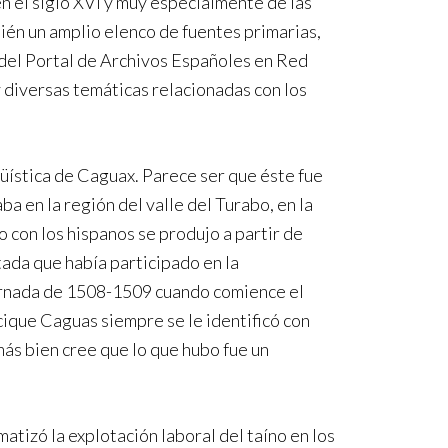
en el siglo XVI y muy especialmente de las
bién un amplio elenco de fuentes primarias,
del Portal de Archivos Españoles en Red
 diversas temáticas relacionadas con los
üística de Caguax. Parece ser que éste fue
ba en la región del valle del Turabo, en la
 con los hispanos se produjo a partir de
ada que había participado en la
 jornada de 1508-1509 cuando comience el
ique Caguas siempre se le identificó con
más bien cree que lo que hubo fue un
atizó la explotación laboral del taíno en los