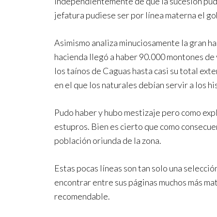
independientemente de que la sucesión pudies
jefatura pudiese ser por línea materna el gob
Asimismo analiza minuciosamente la gran haci
hacienda llegó a haber 90.000 montones de y
los taínos de Caguas hasta casi su total ext
en el que los naturales debían servir a los h
Pudo haber y hubo mestizaje pero como explic
estupros. Bien es cierto que como consecuen
población oriunda de la zona.
Estas pocas líneas son tan solo una selección
encontrar entre sus páginas muchos más mati
recomendable.