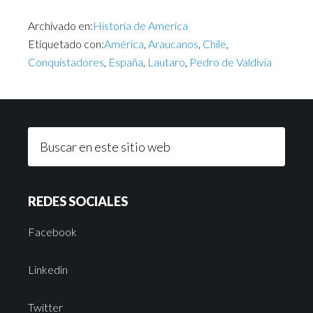
Archivado en:
Historia de America
Etiquetado con:
América
,
Araucanos
,
Chile
,
Conquistadores
,
España
,
Lautaro
,
Pedro de Valdivia
REDES SOCIALES
Facebook
Linkedin
Twitter