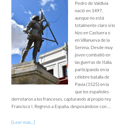
Pedro de Valdivia
nació en 1497,
aunque no está
totalmente claro si lo
hizo en Castuera o
en Villanueva de la
Serena. Desde muy
joven combatió en
las guerras de Italia,
participando en la
célebre batalla de
Pavía (1525) en la
que los españoles
derrotaron a los franceses, capturando al propio rey
Francisco I. Regresó a España, desposándose con …
[Leer más...]