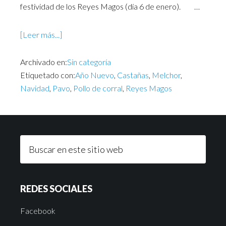
festividad de los Reyes Magos (día 6 de enero). …
[Leer más...]
Archivado en:
Sin categoría
Etiquetado con:
Año Nuevo
,
Castañas
,
Melchor
,
Navidad
,
Pavo
,
Pollo de corral
,
Reyes Magos
REDES SOCIALES
Facebook