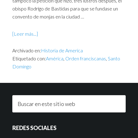
tampoco la petición que hizo, tres lustros después, el
obispo Rodrigo de Bastidas para que se fundase un
convento de monjas en la ciudad …
[Leer más...]
Archivado en:
Historia de America
Etiquetado con:
América
,
Orden franciscanas
,
Santo
Domingo
REDES SOCIALES