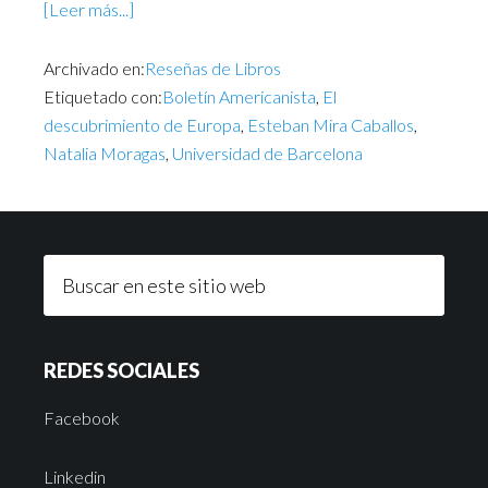
[Leer más...]
Archivado en:
Reseñas de Libros
Etiquetado con:
Boletín Americanista
,
El
descubrimiento de Europa
,
Esteban Mira Caballos
,
Natalia Moragas
,
Universidad de Barcelona
REDES SOCIALES
Facebook
Linkedin