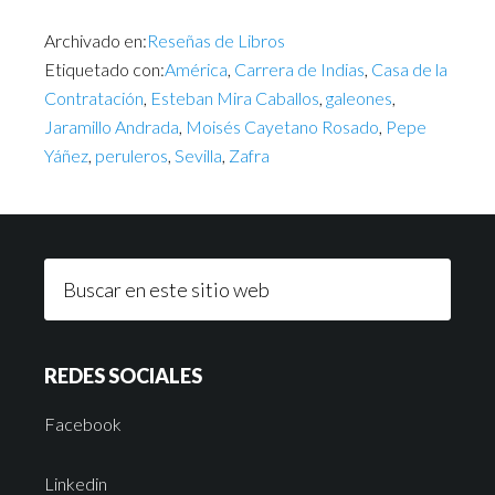
Archivado en:
Reseñas de Libros
Etiquetado con:
América
,
Carrera de Indias
,
Casa de la
Contratación
,
Esteban Mira Caballos
,
galeones
,
Jaramillo Andrada
,
Moisés Cayetano Rosado
,
Pepe
Yáñez
,
peruleros
,
Sevilla
,
Zafra
REDES SOCIALES
Facebook
Linkedin