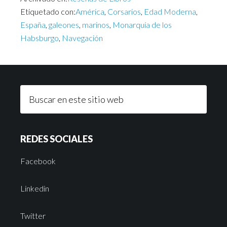
Etiquetado con:
América
,
Corsarios
,
Edad Moderna
,
España
,
galeones
,
marinos
,
Monarquía de los
Habsburgo
,
Navegación
REDES SOCIALES
Facebook
Linkedin
Twitter