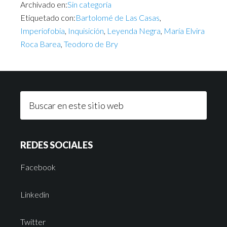
Archivado en:
Sin categoría
Etiquetado con:
Bartolomé de Las Casas
,
Imperiofobia
,
Inquisición
,
Leyenda Negra
,
María Elvira
Roca Barea
,
Teodoro de Bry
REDES SOCIALES
Facebook
Linkedin
Twitter