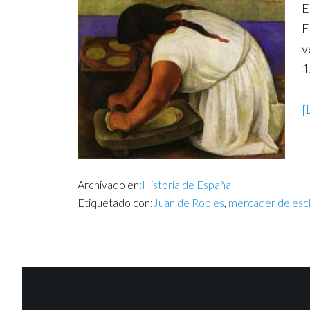
E
E
v
1
[
Archivado en:
Historia de España
Etiquetado con:
Juan de Robles
,
mercader de esc