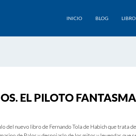
INICIO
BLOG
LIBRO
S. EL PILOTO FANTASMA
tulo del nuevo libro de Fernando Tola de Habich que trata de
 marino de Palos y despojarlo de los mitos y leyendas que se 