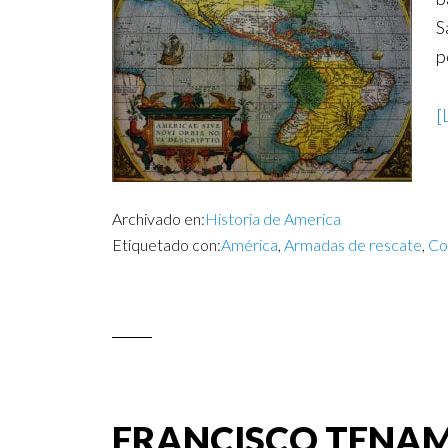
S
p
[
Archivado en:
Historia de America
Etiquetado con:
América
,
Armadas de rescate
,
Co
FRANCISCO TENAM