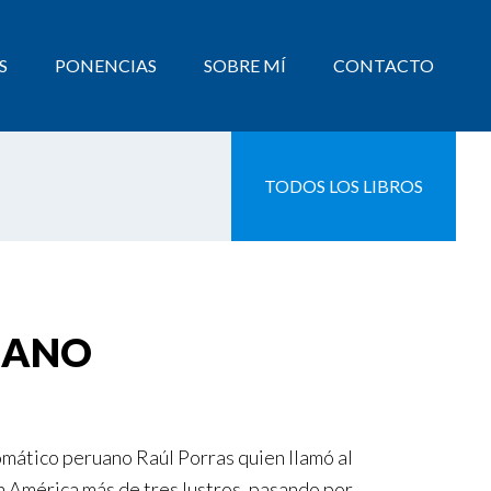
S
PONENCIAS
SOBRE MÍ
CONTACTO
TODOS LOS LIBROS
RUANO
omático peruano Raúl Porras quien llamó al
en América más de tres lustros, pasando por