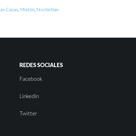
Las Casas
,
Mixtón
,
Nochistlan
REDES SOCIALES
Facebook
Linkedin
Twitter