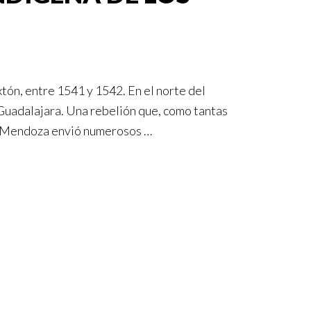
tón, entre 1541 y 1542. En el norte del
 Guadalajara. Una rebelión que, como tantas
de Mendoza envió numerosos …