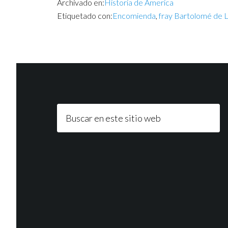
Archivado en:
Historia de America
Etiquetado con:
Encomienda
,
fray Bartolomé de 