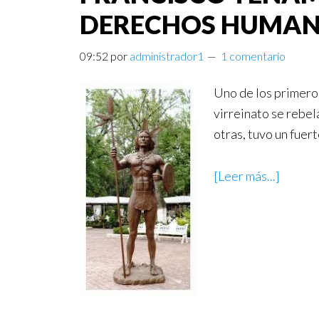
DERECHOS HUMA
09:52
por
administrador1
1 comentario
Uno de los primeros
virreinato se rebel
otras, tuvo un fue
[Leer más...]