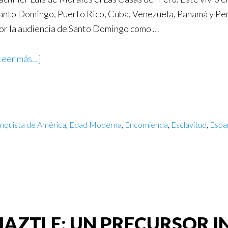
anto Domingo, Puerto Rico, Cuba, Venezuela, Panamá y Per
or la audiencia de Santo Domingo como …
Leer más...]
nquista de América
,
Edad Moderna
,
Encomienda
,
Esclavitud
,
Espa
AZTLE: UN PRECURSOR IN