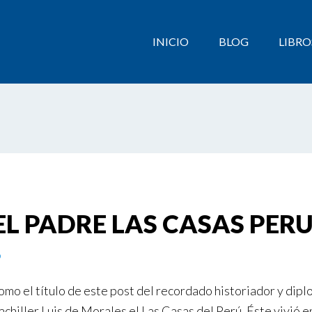
INICIO
BLOG
LIBRO
 EL PADRE LAS CASAS PE
o
omo el título de este post del recordado historiador y dipl
achiller Luis de Morales el Las Casas del Perú. Éste vivió 