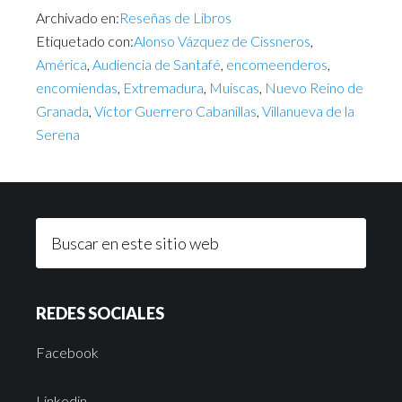
Archivado en:
Reseñas de Libros
Etiquetado con:
Alonso Vázquez de Cissneros
,
América
,
Audiencia de Santafé
,
encomeenderos
,
encomiendas
,
Extremadura
,
Muiscas
,
Nuevo Reino de
Granada
,
Víctor Guerrero Cabanillas
,
Villanueva de la
Serena
REDES SOCIALES
Facebook
Linkedin