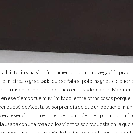
e la Historia y ha sido fundamental para la navegación prá
re un círculo graduado que señala al polo magnético, que n
s un invento chino introducido en el siglo xi en el Mediterr
 en ese tiempo fue muy limitado, entre otras cosas porque 
l padre José de Acosta se sorprendía de que un pequeño imán
o era esencial para emprender cualquier periplo ultramarin
la usaba con una rosa de los vientos sobrepuesta en la que 
resuponemos que también lo hacían los capitanes de laPinta