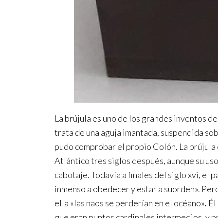
La brújula es uno de los grandes inventos d
trata de una aguja imantada, suspendida sob
pudo comprobar el propio Colón. La brújula e
Atlántico tres siglos después, aunque su uso
cabotaje. Todavía a finales del siglo xvi, e
inmenso a obedecer y estar a suorden». Per
ella «las naos se perderían en el océano»
.
Él 
que eran puntos cardinales intermedios, y p