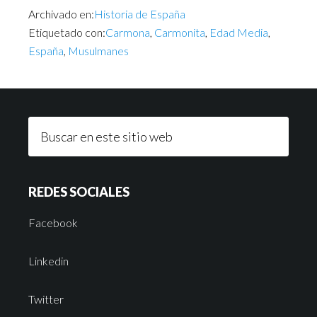
Archivado en:
Historia de España
Etiquetado con:
Carmona
,
Carmonita
,
Edad Media
,
España
,
Musulmanes
REDES SOCIALES
Facebook
Linkedin
Twitter