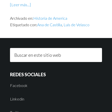
[Leer más...]
Archivado en:
Historia de America
Etiquetado con:
Ana de Castilla
,
Luis de Velasco
REDES SOCIALES
Facebook
Linkedin