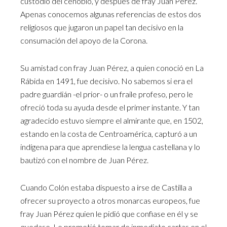
custodio del cenobio, y después de fray Juan Pérez.
Apenas conocemos algunas referencias de estos dos
religiosos que jugaron un papel tan decisivo en la
consumación del apoyo de la Corona.
Su amistad con fray Juan Pérez, a quien conoció en La
Rábida en 1491, fue decisivo. No sabemos si era el
padre guardián -el prior- o un fraile profeso, pero le
ofreció toda su ayuda desde el primer instante. Y tan
agradecido estuvo siempre el almirante que, en 1502,
estando en la costa de Centroamérica, capturó a un
indígena para que aprendiese la lengua castellana y lo
bautizó con el nombre de Juan Pérez.
Cuando Colón estaba dispuesto a irse de Castilla a
ofrecer su proyecto a otros monarcas europeos, fue
fray Juan Pérez quien le pidió que confiase en él y se
quedase. Le prometió tomar de inmediato cartas en el