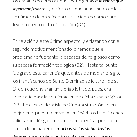
los españoles como a aquellos indígenas
que habrá que
sepan confesarse…
, lo cierto es que nunca hubo en la isla
un número de predicadores suficientes como para
llevar a efecto esta disposición (31).
En relación a este último aspecto, y enlazando con el
segundo motivo mencionado, diremos que el
problema no fue tanto la escasez de religiosos como
su escasa formación teológica (32). Hasta tal punto
fue grave esta carencia que, antes de mediar el siglo,
los franciscanos de Santo Domingo solicitaron de su
Orden que enviaran un clérigo letrado, pues, era
necesario para la continuación de dicha casa religiosa
(33). En el caso de la isla de Cuba la situación no era
mejor que, pues, no en vano, en 1524, los franciscanos
solicitaron clérigos que supiesen predicar porque a
causa de no haberlos
muchos de los dichos indios
desesperan y se ahorcan, lo cual dicen que cesaría si