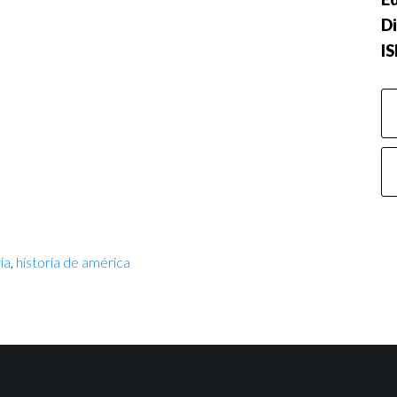
Di
I
ia
,
historia de américa