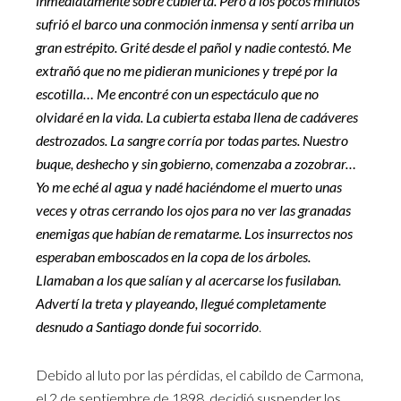
inmediatamente sobre cubierta. Pero a los pocos minutos
sufrió el barco una conmoción inmensa y sentí arriba un
gran estrépito. Grité desde el pañol y nadie contestó. Me
extrañó que no me pidieran municiones y trepé por la
escotilla… Me encontré con un espectáculo que no
olvidaré en la vida. La cubierta estaba llena de cadáveres
destrozados. La sangre corría por todas partes. Nuestro
buque, deshecho y sin gobierno, comenzaba a zozobrar…
Yo me eché al agua y nadé haciéndome el muerto unas
veces y otras cerrando los ojos para no ver las granadas
enemigas que habían de rematarme. Los insurrectos nos
esperaban emboscados en la copa de los árboles.
Llamaban a los que salían y al acercarse los fusilaban.
Advertí la treta y playeando, llegué completamente
desnudo a Santiago donde fui socorrido
.
Debido al luto por las pérdidas, el cabildo de Carmona,
el 2 de septiembre de 1898, decidió suspender los