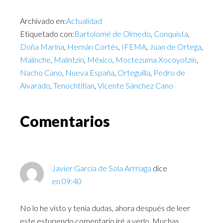
Archivado en:
Actualidad
Etiquetado con:
Bartolomé de Olmedo
,
Conquista
,
Doña Marina
,
Hernán Cortés
,
IFEMA
,
Juan de Ortega
,
Malinche
,
Malintzin
,
México
,
Moctezuma Xocoyotzin
,
Nacho Cano
,
Nueva España
,
Orteguilla
,
Pedro de
Alvarado
,
Tenochtitlan
,
Vicente Sánchez Cano
Comentarios
Javier García de Sola Arrriaga
dice
en 09:40
No lo he visto y tenía dudas, ahora después de leer
este estupendo comentario iré a verlo. Muchas